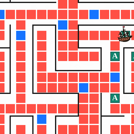
A
A
A